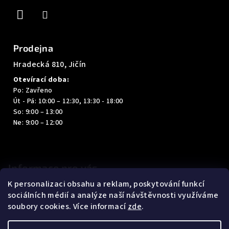
í
Prodejna
Hradecká 810, Jičín
Otevírací doba:
Po: Zavřeno
Út - Pá: 10:00 – 12:30, 13:30 - 18:00
So: 9:00 – 13:00
Ne: 9:00 – 12:00
Informace pro vás
K personalizaci obsahu a reklam, poskytování funkcí
Kontakty
sociálních médií a analýze naší návštěvnosti využíváme
Obchodní podmínky
soubory cookies. Více informací
zde
.
Podmínky ochrany osobních údajů