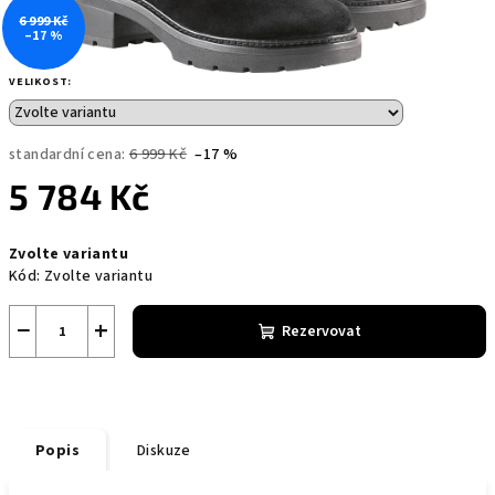
6 999 Kč
–17 %
VELIKOST:
standardní cena:
6 999 Kč
–17 %
5 784 Kč
Měrná
Zvolte variantu
cena:
Kód:
Zvolte variantu
−
+
Rezervovat
Popis
Diskuze