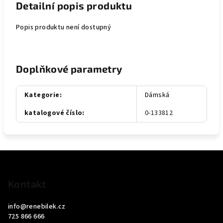
Detailní popis produktu
Popis produktu není dostupný
Doplňkové parametry
Kategorie
:
Dámská
katalogové číslo
:
0-133812
Z
á
p
Kontakt
a
info
@
renebilek.cz
t
725 866 666