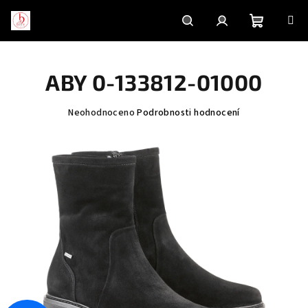
Přejít
na
obsah
Nákupní
Hledat
Přihlášení
ABY 0-133812-01000
košík
Průměrné
Neohodnoceno
Podrobnosti hodnocení
hodnocení
produktu
je
0,0
z
5
hvězdiček.