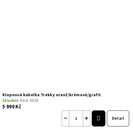
Klopnová kabelka Trekky oranž/krémová/grafit
Skladem
Kód:
5028
5 990 Kč
−
+
Detail