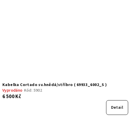
Kabelka Cortado sv.hnědá/stříbro ( 69933_6002_S )
Vyprodáno
Kód:
5902
6 500 Kč
Detail