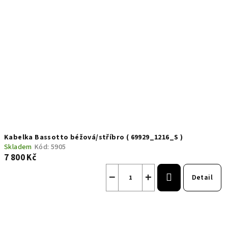
Kabelka Bassotto béžová/stříbro ( 69929_1216_S )
Skladem
Kód:
5905
7 800 Kč
−
+
Detail