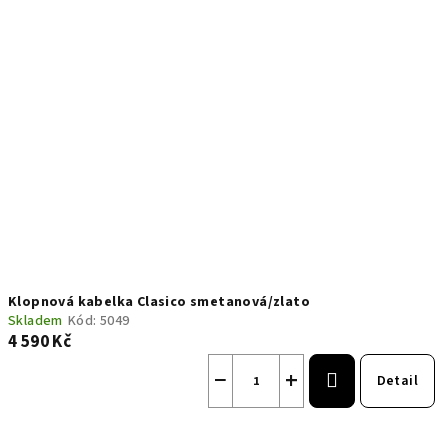
Klopnová kabelka Clasico smetanová/zlato
Skladem
Kód:
5049
4 590 Kč
−
+
Detail