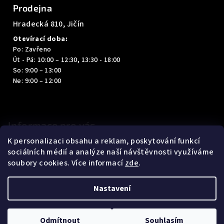
Prodejna
p
i
Hradecká 810, Jičín
s
Otevírací doba:
u
Po: Zavřeno
Út - Pá: 10:00 – 12:30, 13:30 - 18:00
So: 9:00 – 13:00
Ne: 9:00 – 12:00
Informace pro vás
K personalizaci obsahu a reklam, poskytování funkcí
Kontakty
sociálních médií a analýze naší návštěvnosti využíváme
Obchodní podmínky
soubory cookies. Více informací
zde
.
Podmínky ochrany osobních údajů
Nastavení
Copyright 2026
Prémiová obuv René Bílek
. Všechna práva
vyhrazena.
Upravit nastavení cookies
Odmítnout
Souhlasím