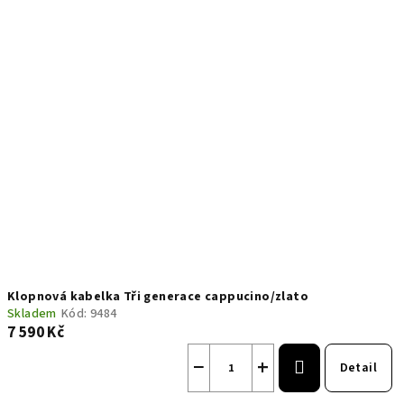
Klopnová kabelka Tři generace cappucino/zlato
Skladem
Kód:
9484
7 590 Kč
−
+
Detail