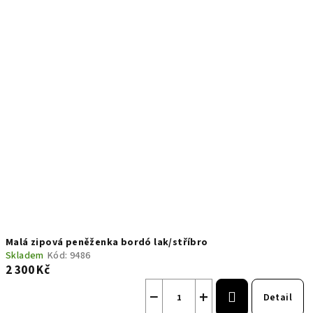
Malá zipová peněženka bordó lak/stříbro
Skladem
Kód:
9486
2 300 Kč
−
+
Detail