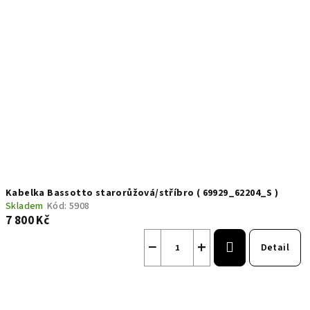
Kabelka Bassotto starorůžová/stříbro ( 69929_62204_S )
Skladem
Kód:
5908
7 800 Kč
−
+
Detail