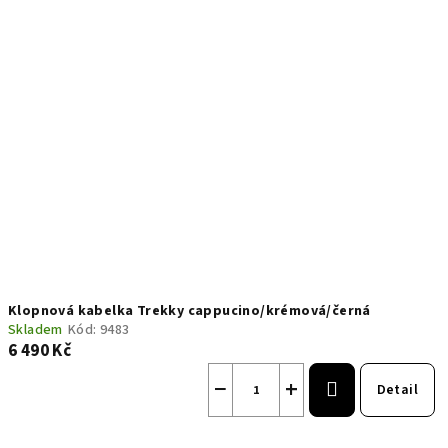
Klopnová kabelka Trekky cappucino/krémová/černá
Skladem
Kód:
9483
6 490 Kč
−
+
Detail