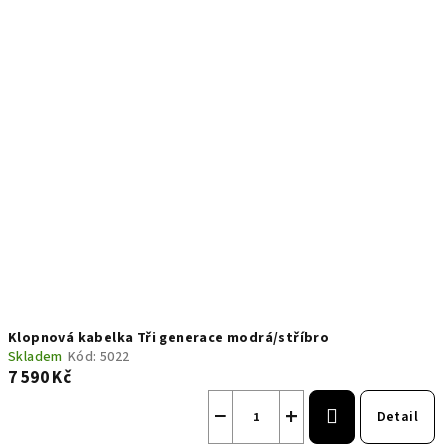
Klopnová kabelka Tři generace modrá/stříbro
Skladem
Kód:
5022
7 590 Kč
−
+
Detail