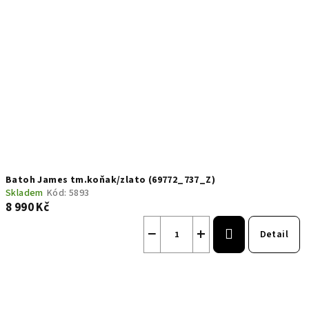
Batoh James tm.koňak/zlato (69772_737_Z)
Skladem
Kód:
5893
8 990 Kč
−
+
Detail