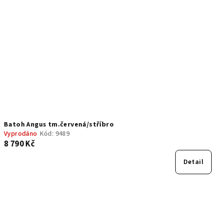
i
d
s
u
p
k
r
t
o
ů
d
u
k
t
Batoh Angus tm.červená/stříbro
ů
Vyprodáno
Kód:
9489
8 790 Kč
Detail