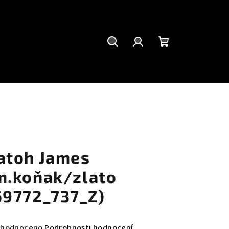
Hledat
Přihlášení
Nákupní
košík
atoh James
m.koňak/zlato
69772_737_Z)
měrné
hodnoceno
Podrobnosti hodnocení