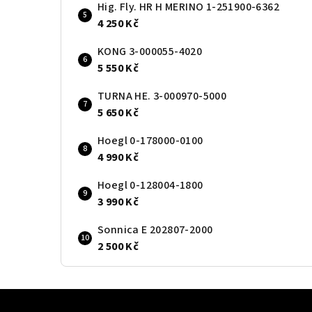
Hig. Fly. HR H MERINO 1-251900-6362
4 250 Kč
KONG 3-000055-4020
5 550 Kč
TURNA HE. 3-000970-5000
5 650 Kč
Hoegl 0-178000-0100
4 990 Kč
Hoegl 0-128004-1800
3 990 Kč
Sonnica E 202807-2000
2 500 Kč
Z