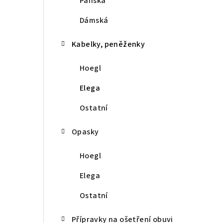
Pánská
r
a
Dámská
n
Kabelky, peněženky
n
Hoegl
í
Elega
p
Ostatní
a
Opasky
n
e
Hoegl
l
Elega
Ostatní
Přípravky na ošetření obuvi