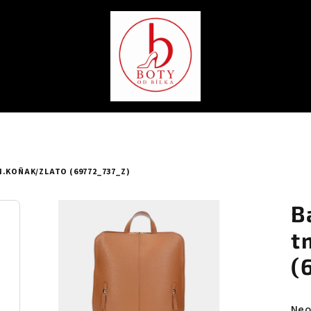
.KOŇAK/ZLATO (69772_737_Z)
B
t
(
Prů
Neo