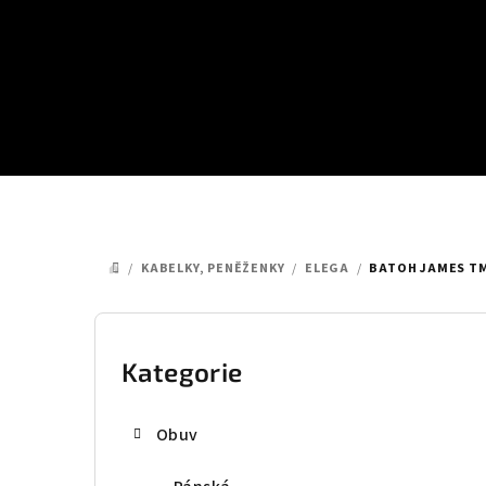
Přejít
na
obsah
/
KABELKY, PENĚŽENKY
/
ELEGA
/
BATOH JAMES TM
DOMŮ
P
o
Kategorie
Přeskočit
kategorie
s
Obuv
t