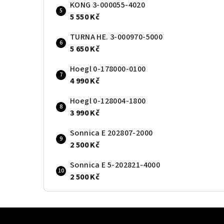
KONG 3-000055-4020
5 550 Kč
TURNA HE. 3-000970-5000
5 650 Kč
Hoegl 0-178000-0100
4 990 Kč
Hoegl 0-128004-1800
3 990 Kč
Sonnica E 202807-2000
2 500 Kč
Sonnica E 5-202821-4000
2 500 Kč
Z