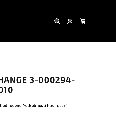
Hledat
Přihlášení
Nákupní
košík
HANGE 3-000294-
010
měrné
hodnoceno
Podrobnosti hodnocení
nocení