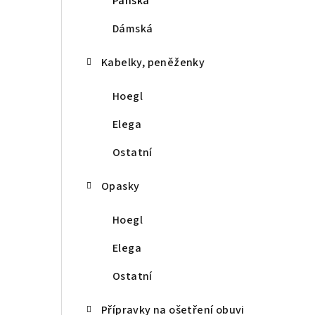
Pánská
r
a
Dámská
n
Kabelky, peněženky
n
Hoegl
í
Elega
p
Ostatní
a
Opasky
n
e
Hoegl
l
Elega
Ostatní
Přípravky na ošetření obuvi