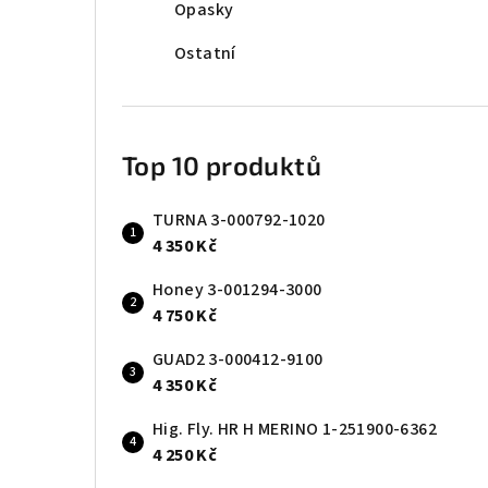
Opasky
Ostatní
Top 10 produktů
TURNA 3-000792-1020
4 350 Kč
Honey 3-001294-3000
4 750 Kč
GUAD2 3-000412-9100
4 350 Kč
Hig. Fly. HR H MERINO 1-251900-6362
4 250 Kč