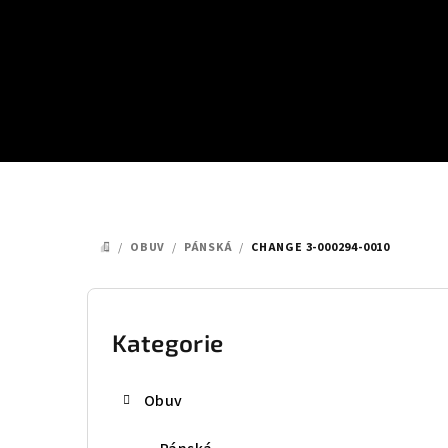
Přejít
na
obsah
/
OBUV
/
PÁNSKÁ
/
CHANGE 3-000294-0010
DOMŮ
P
o
Kategorie
Přeskočit
kategorie
s
Obuv
t