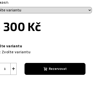
duktu
IKOST:
 300 Kč
zdiček.
ná
a:
lte variantu
:
Zvolte variantu
+
Rezervovat