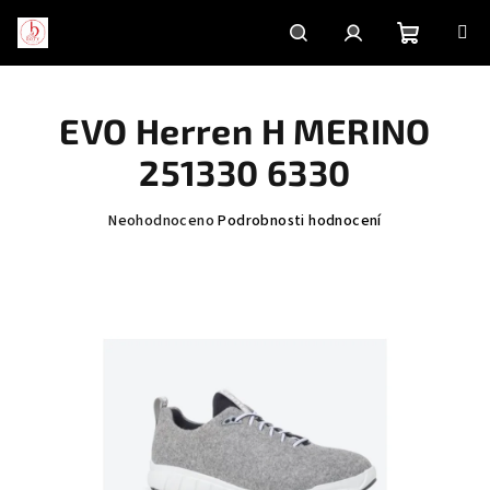
Přejít
na
obsah
Nákupní
Hledat
Přihlášení
EVO Herren H MERINO
košík
251330 6330
Průměrné
Neohodnoceno
Podrobnosti hodnocení
hodnocení
produktu
je
0,0
z
5
hvězdiček.