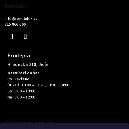
p
Kontakt
a
info
@
renebilek.cz
t
725 866 666
í
Prodejna
Hradecká 810, Jičín
Otevírací doba:
Po: Zavřeno
Út - Pá: 10:00 – 12:30, 13:30 - 18:00
So: 9:00 – 13:00
Ne: 9:00 – 12:00
Informace pro vás