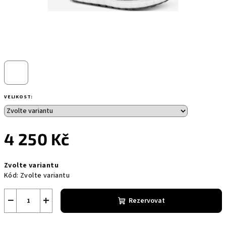
VELIKOST:
4 250 Kč
Měrná
Zvolte variantu
cena:
Kód:
Zvolte variantu
−
+
Rezervovat