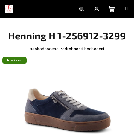
Přejít
na
obsah
Nákupní
Hledat
Přihlášení
Henning H 1-256912-3299
košík
Průměrné
Neohodnoceno
Podrobnosti hodnocení
hodnocení
Novinka
produktu
je
0,0
z
5
hvězdiček.