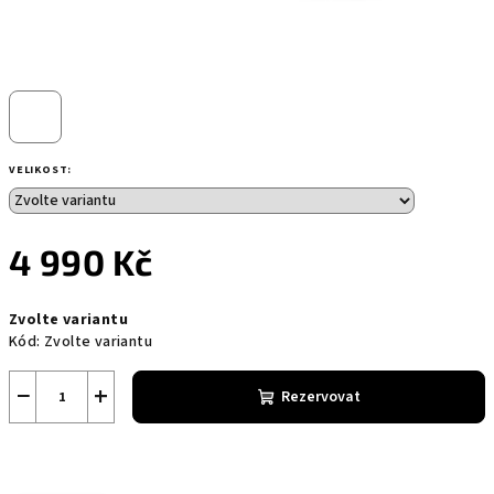
VELIKOST:
4 990 Kč
Měrná
Zvolte variantu
cena:
Kód:
Zvolte variantu
−
+
Rezervovat