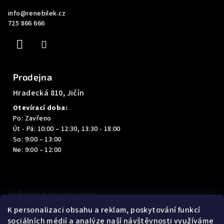
a
info
@
renebilek.cz
t
725 866 666
í
Prodejna
Hradecká 810, Jičín
Otevírací doba:
Po: Zavřeno
Út - Pá: 10:00 – 12:30, 13:30 - 18:00
So: 9:00 – 13:00
Ne: 9:00 – 12:00
Informace pro vás
K personalizaci obsahu a reklam, poskytování funkcí
Kontakty
sociálních médií a analýze naší návštěvnosti využíváme