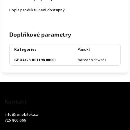
Popis produktu není dostupný
Doplňkové parametry
Kategorie
:
Pánská
GEOAG 3 001198 0000
:
barva : schwarz
Z
á
p
Kontakt
a
info
@
renebilek.cz
t
725 866 666
í