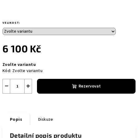
VELIKOST:
6 100 Kč
Měrná
Zvolte variantu
cena:
Kód:
Zvolte variantu
−
+
Rezervovat
Popis
Diskuze
Detailní popis produktu