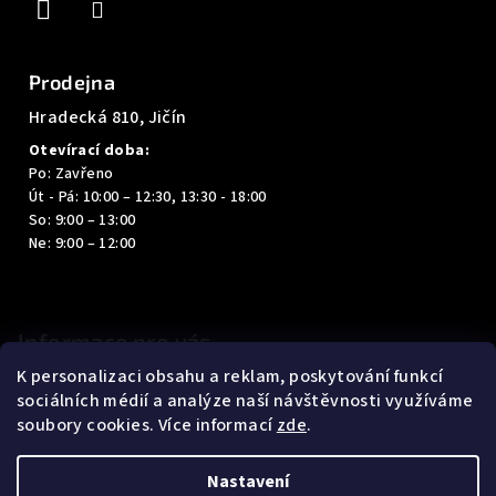
Prodejna
Hradecká 810, Jičín
Otevírací doba:
Po: Zavřeno
Út - Pá: 10:00 – 12:30, 13:30 - 18:00
So: 9:00 – 13:00
Ne: 9:00 – 12:00
Informace pro vás
K personalizaci obsahu a reklam, poskytování funkcí
Kontakty
sociálních médií a analýze naší návštěvnosti využíváme
Obchodní podmínky
soubory cookies. Více informací
zde
.
Podmínky ochrany osobních údajů
Nastavení