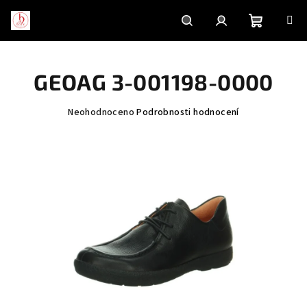
Přejít
na
obsah
Nákupní
Hledat
Přihlášení
GEOAG 3-001198-0000
košík
Průměrné
Neohodnoceno
Podrobnosti hodnocení
hodnocení
produktu
je
0,0
z
5
hvězdiček.