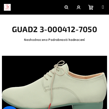
Přejít
na
obsah
Nákupní
Hledat
Přihlášení
GUAD2 3-000412-7050
košík
Průměrné
Neohodnoceno
Podrobnosti hodnocení
hodnocení
produktu
je
0,0
z
5
hvězdiček.