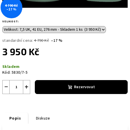
4 790 Kč
–17 %
VELIKOST:
standardní cena:
4 790 Kč
–17 %
3 950 Kč
Měrná
Skladem
cena:
Kód:
5830/7-5
−
+
Rezervovat
Popis
Diskuze