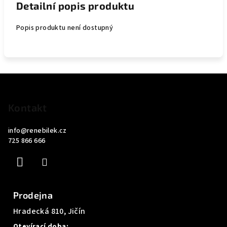
Detailní popis produktu
Popis produktu není dostupný
Z
á
p
Kontakt
a
info
@
renebilek.cz
t
725 866 666
í
Prodejna
Hradecká 810, Jičín
Otevírací doba: