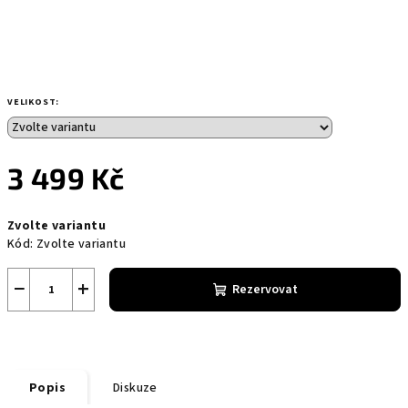
VELIKOST:
3 499 Kč
Měrná
Zvolte variantu
cena:
Kód:
Zvolte variantu
−
+
Rezervovat
Popis
Diskuze