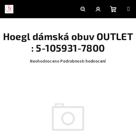
Přejít
na
obsah
Nákupní
Hledat
Přihlášení
Hoegl dámská obuv OUTLET
košík
: 5-105931-7800
Průměrné
Neohodnoceno
Podrobnosti hodnocení
hodnocení
produktu
je
0,0
z
5
hvězdiček.