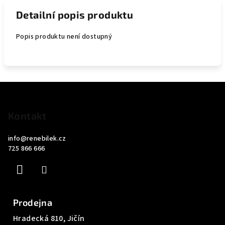
Detailní popis produktu
Popis produktu není dostupný
Z
á
p
Kontakt
a
info
@
renebilek.cz
t
725 866 666
í
Prodejna
Hradecká 810, Jičín