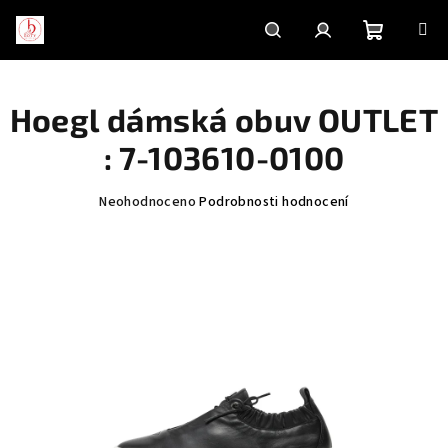
Přejít
na
obsah
Nákupní
Hledat
Přihlášení
Hoegl dámská obuv OUTLET
košík
: 7-103610-0100
Průměrné
Neohodnoceno
Podrobnosti hodnocení
hodnocení
produktu
je
0,0
z
5
hvězdiček.