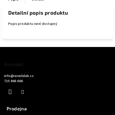
Detailní popis produktu
Popis produktu není dostupný
Z
á
p
Kontakt
a
info
@
renebilek.cz
t
725 866 666
í
Prodejna