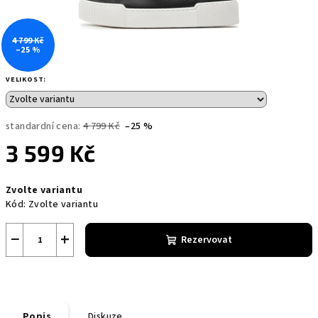
4 799 Kč
–25 %
VELIKOST:
standardní cena:
4 799 Kč
–25 %
3 599 Kč
Měrná
Zvolte variantu
cena:
Kód:
Zvolte variantu
−
+
Rezervovat
Popis
Diskuze