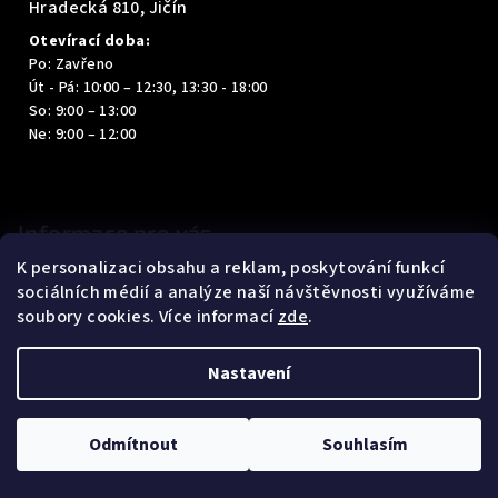
Hradecká 810, Jičín
Otevírací doba:
Po: Zavřeno
Út - Pá: 10:00 – 12:30, 13:30 - 18:00
So: 9:00 – 13:00
Ne: 9:00 – 12:00
Informace pro vás
K personalizaci obsahu a reklam, poskytování funkcí
Kontakty
sociálních médií a analýze naší návštěvnosti využíváme
Obchodní podmínky
soubory cookies. Více informací
zde
.
Podmínky ochrany osobních údajů
Nastavení
Copyright 2026
Prémiová obuv René Bílek
. Všechna práva
vyhrazena.
Upravit nastavení cookies
Odmítnout
Souhlasím
Vytvořil Shoptet