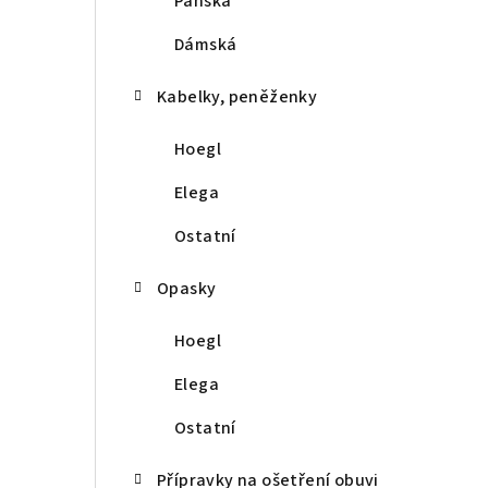
Pánská
r
a
Dámská
n
Kabelky, peněženky
n
Hoegl
í
Elega
p
Ostatní
a
Opasky
n
e
Hoegl
l
Elega
Ostatní
Přípravky na ošetření obuvi