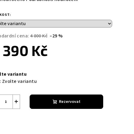
nocení
duktu
IKOST:
ndardní cena:
4 800 Kč
–29 %
 390 Kč
zdiček.
ná
a:
lte variantu
:
Zvolte variantu
+
Rezervovat