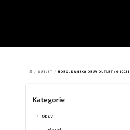
Přejít
na
obsah
/
OUTLET
/
HOEGL DÁMSKÁ OBUV OUTLET : 9-10031
DOMŮ
P
o
Kategorie
Přeskočit
kategorie
s
Obuv
t