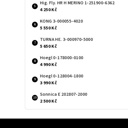
Hig. Fly. HR H MERINO 1-251900-6362
4 250 Kč
KONG 3-000055-4020
5 550 Kč
TURNA HE. 3-000970-5000
5 650 Kč
Hoegl 0-178000-0100
4 990 Kč
Hoegl 0-128004-1800
3 990 Kč
Sonnica E 202807-2000
2 500 Kč
Z