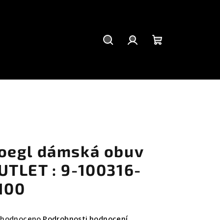
Hledat
Přihlášení
Nákupní
košík
oegl dámská obuv
UTLET : 9-100316-
100
měrné
hodnoceno
Podrobnosti hodnocení