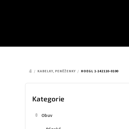
Přejít
na
obsah
/
KABELKY, PENĚŽENKY
/
HOEGL 1-142110-0100
DOMŮ
P
o
Kategorie
Přeskočit
kategorie
s
Obuv
t