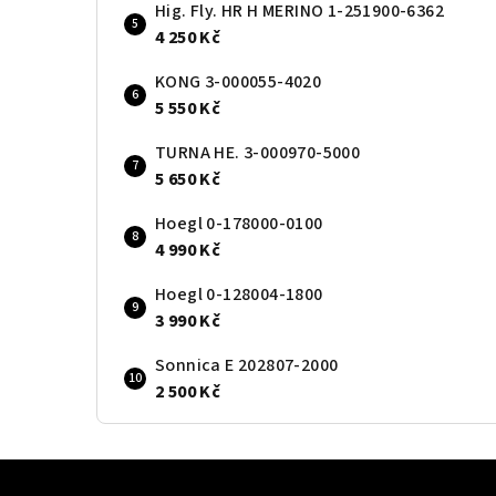
Hig. Fly. HR H MERINO 1-251900-6362
4 250 Kč
KONG 3-000055-4020
5 550 Kč
TURNA HE. 3-000970-5000
5 650 Kč
Hoegl 0-178000-0100
4 990 Kč
Hoegl 0-128004-1800
3 990 Kč
Sonnica E 202807-2000
2 500 Kč
Z