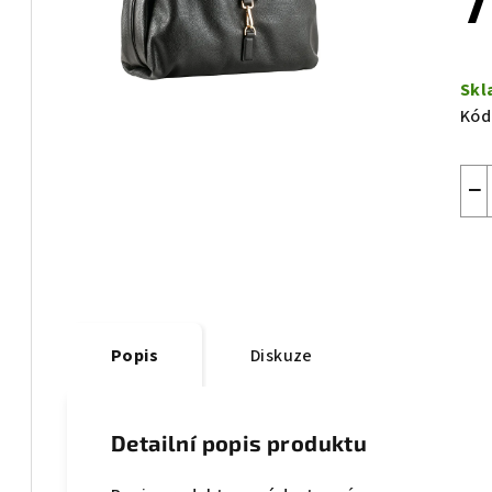
7
0,0
z
Měr
5
cen
Skl
hvě
Kód
−
Popis
Diskuze
Detailní popis produktu