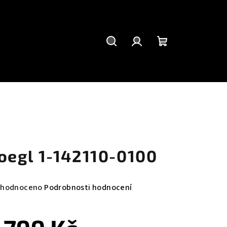
Hledat
Přihlášení
Nákupní
košík
oegl 1-142110-0100
měrné
hodnoceno
Podrobnosti hodnocení
nocení
duktu