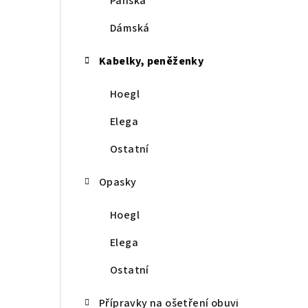
Pánská
r
a
Dámská
n
Kabelky, peněženky
n
Hoegl
í
Elega
p
Ostatní
a
Opasky
n
e
Hoegl
l
Elega
Ostatní
Přípravky na ošetření obuvi