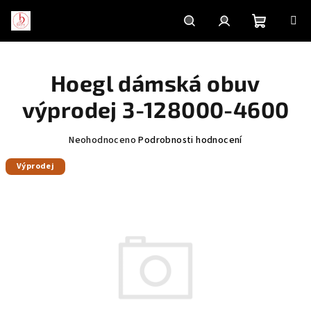
Přejít
na
obsah
Nákupní
Hledat
Přihlášení
Hoegl dámská obuv
košík
výprodej 3-128000-4600
Průměrné
Neohodnoceno
Podrobnosti hodnocení
hodnocení
Výprodej
produktu
je
0,0
z
5
hvězdiček.