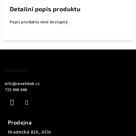
Detailní popis produktu
Popis produktu není dostupný
Z
á
p
Kontakt
a
info
@
renebilek.cz
t
725 866 666
í
Prodejna
Hradecká 810, Jičín