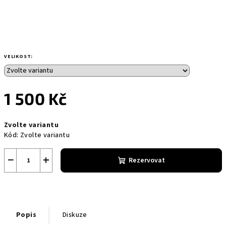
VELIKOST:
1 500 Kč
Měrná
Zvolte variantu
cena:
Kód:
Zvolte variantu
−
+
Rezervovat
Popis
Diskuze