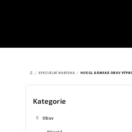
Přejít
na
obsah
/
SPECIÁLNÍ NABÍDKA
/
HOEGL DÁMSKÁ OBUV VÝPROD
DOMŮ
P
o
Kategorie
Přeskočit
kategorie
s
Obuv
t