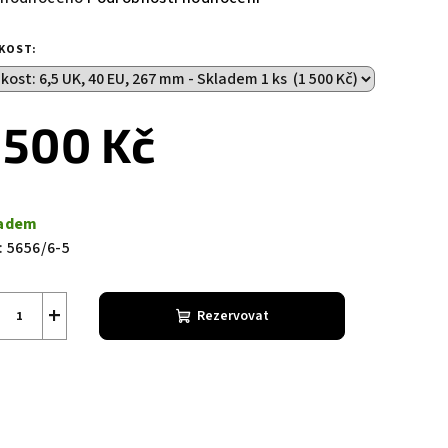
nocení
duktu
IKOST:
 500 Kč
zdiček.
ná
a:
adem
:
5656/6-5
+
Rezervovat