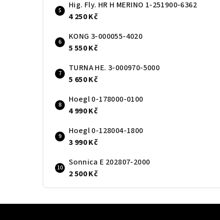
Hig. Fly. HR H MERINO 1-251900-6362
4 250 Kč
KONG 3-000055-4020
5 550 Kč
TURNA HE. 3-000970-5000
5 650 Kč
Hoegl 0-178000-0100
4 990 Kč
Hoegl 0-128004-1800
3 990 Kč
Sonnica E 202807-2000
2 500 Kč
Z