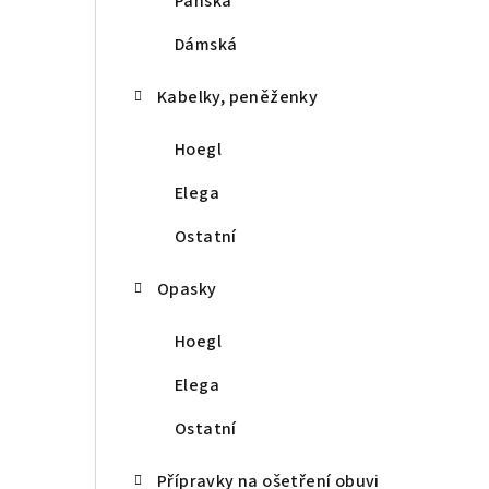
Pánská
r
a
Dámská
n
Kabelky, peněženky
n
Hoegl
í
Elega
p
Ostatní
a
Opasky
n
e
Hoegl
l
Elega
Ostatní
Přípravky na ošetření obuvi