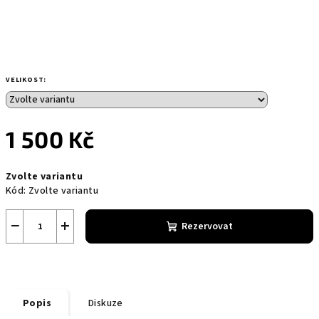
VELIKOST:
1 500 Kč
Měrná
Zvolte variantu
cena:
Kód:
Zvolte variantu
−
+
Rezervovat
Popis
Diskuze