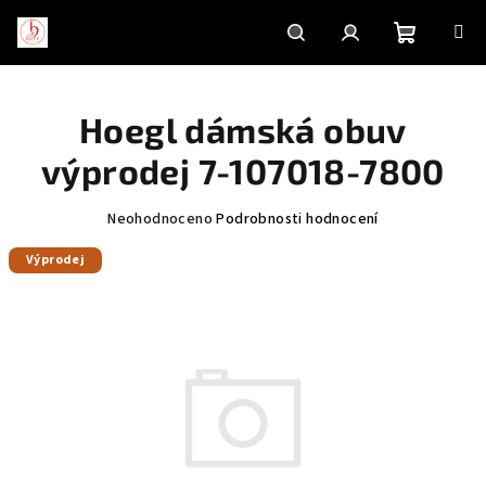
Přejít
na
obsah
Nákupní
Hledat
Přihlášení
Hoegl dámská obuv
košík
výprodej 7-107018-7800
Průměrné
Neohodnoceno
Podrobnosti hodnocení
hodnocení
Výprodej
produktu
je
0,0
z
5
hvězdiček.