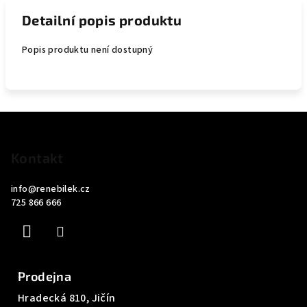
Detailní popis produktu
Popis produktu není dostupný
Z
á
p
Kontakt
a
info
@
renebilek.cz
t
725 866 666
í
Prodejna
Hradecká 810, Jičín