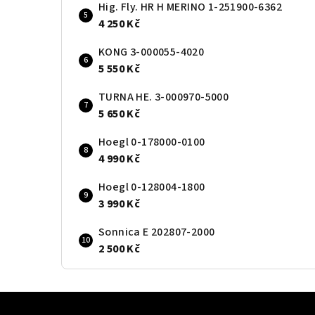
Hig. Fly. HR H MERINO 1-251900-6362
4 250 Kč
KONG 3-000055-4020
5 550 Kč
TURNA HE. 3-000970-5000
5 650 Kč
Hoegl 0-178000-0100
4 990 Kč
Hoegl 0-128004-1800
3 990 Kč
Sonnica E 202807-2000
2 500 Kč
Z