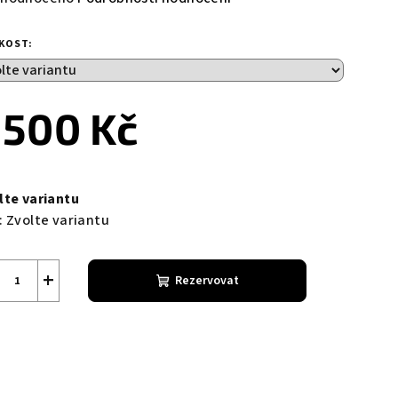
nocení
duktu
IKOST:
 500 Kč
zdiček.
ná
a:
lte variantu
:
Zvolte variantu
+
Rezervovat