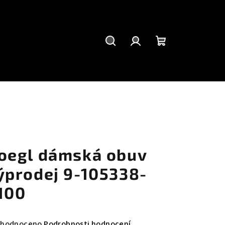
Hledat
Přihlášení
Nákupní
košík
oegl dámská obuv
ýprodej 9-105338-
100
měrné
hodnoceno
Podrobnosti hodnocení