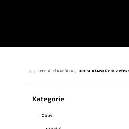
Přejít
na
obsah
/
SPECIÁLNÍ NABÍDKA
/
HOEGL DÁMSKÁ OBUV VÝPROD
DOMŮ
P
o
Kategorie
Přeskočit
kategorie
s
Obuv
t