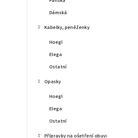
Pánská
r
a
Dámská
n
Kabelky, peněženky
n
Hoegl
í
Elega
p
Ostatní
a
Opasky
n
e
Hoegl
l
Elega
Ostatní
Přípravky na ošetření obuvi