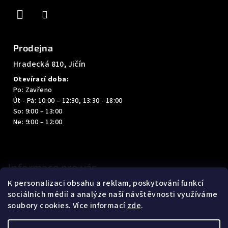
í
Prodejna
Hradecká 810, Jičín
Otevírací doba:
Po: Zavřeno
Út - Pá: 10:00 – 12:30, 13:30 - 18:00
So: 9:00 – 13:00
Ne: 9:00 – 12:00
Informace pro vás
K personalizaci obsahu a reklam, poskytování funkcí
Kontakty
sociálních médií a analýze naší návštěvnosti využíváme
Obchodní podmínky
soubory cookies. Více informací
zde
.
Podmínky ochrany osobních údajů