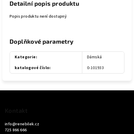
Detailní popis produktu
Popis produktu není dostupný
Doplňkové parametry
Kategorie
:
Dámská
katalogové číslo
:
0-101933
Z
á
p
Kontakt
a
info
@
renebilek.cz
t
725 866 666