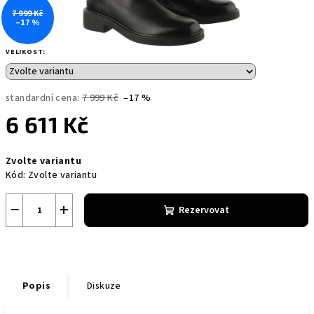
7 999 Kč
–17 %
VELIKOST:
standardní cena:
7 999 Kč
–17 %
6 611 Kč
Měrná
Zvolte variantu
cena:
Kód:
Zvolte variantu
−
+
Rezervovat
Popis
Diskuze