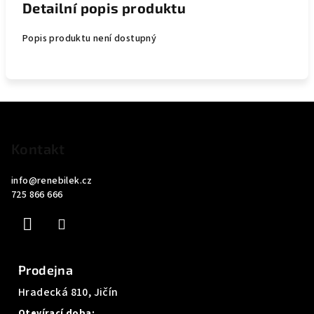
Detailní popis produktu
Popis produktu není dostupný
Z
á
p
Kontakt
a
info
@
renebilek.cz
t
725 866 666
í
Prodejna
Hradecká 810, Jičín
Otevírací doba: