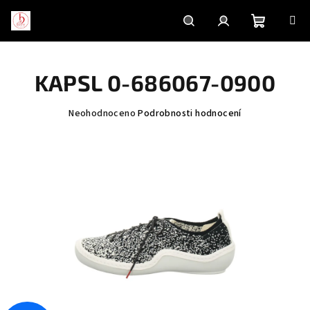
Přejít
na
obsah
Nákupní
Hledat
Přihlášení
KAPSL 0-686067-0900
košík
Průměrné
Neohodnoceno
Podrobnosti hodnocení
hodnocení
produktu
je
0,0
z
5
hvězdiček.