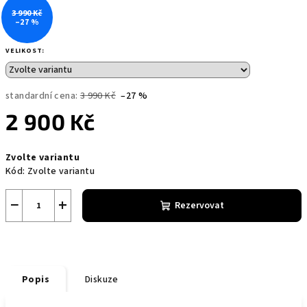
3 990 Kč
–27 %
VELIKOST:
standardní cena:
3 990 Kč
–27 %
2 900 Kč
Měrná
Zvolte variantu
cena:
Kód:
Zvolte variantu
−
+
Rezervovat
Popis
Diskuze