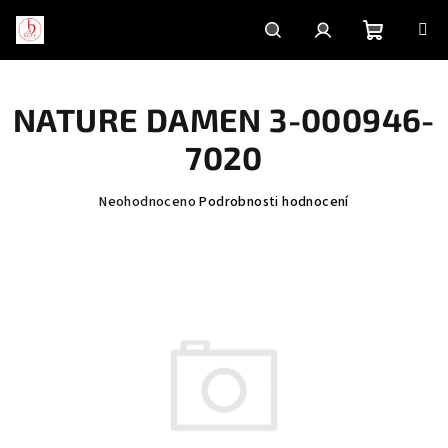
Přejít
na
obsah
Nákupní
Hledat
Přihlášení
NATURE DAMEN 3-000946-
košík
7020
Průměrné
Neohodnoceno
Podrobnosti hodnocení
hodnocení
produktu
je
0,0
z
5
hvězdiček.