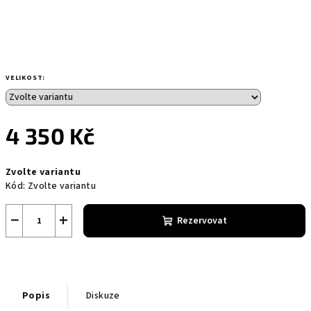
VELIKOST:
4 350 Kč
Měrná
Zvolte variantu
cena:
Kód:
Zvolte variantu
−
+
Rezervovat
Popis
Diskuze