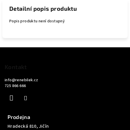
Detailní popis produktu
Popis produktu není dostupný
Z
á
p
Kontakt
a
info
@
renebilek.cz
t
725 866 666
í
Prodejna
Hradecká 810, Jičín