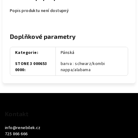
Popis produktu není dostupný
Doplňkové parametry
Kategorie
:
Pánská
STONE 3 000653
barva : schwarz/kombi
0000
:
nappa/alabama
Z
á
p
Kontakt
a
info
@
renebilek.cz
t
725 866 666