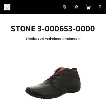
Přejít
na
obsah
Nákupní
Hledat
Přihlášení
STONE 3-000653-0000
košík
Průměrné
1 hodnocení
Podrobnosti hodnocení
hodnocení
produktu
je
5,0
z
5
hvězdiček.