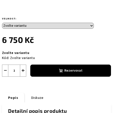
VELIKOST:
6 750 Kč
Měrná
Zvolte variantu
cena:
Kód:
Zvolte variantu
−
+
Rezervovat
Popis
Diskuze
Detailní popis produktu