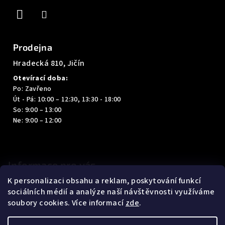
í
Prodejna
Hradecká 810, Jičín
Otevírací doba:
Po: Zavřeno
Út - Pá: 10:00 – 12:30, 13:30 - 18:00
So: 9:00 – 13:00
Ne: 9:00 – 12:00
Informace pro vás
K personalizaci obsahu a reklam, poskytování funkcí
Kontakty
sociálních médií a analýze naší návštěvnosti využíváme
Obchodní podmínky
soubory cookies. Více informací
zde
.
Podmínky ochrany osobních údajů