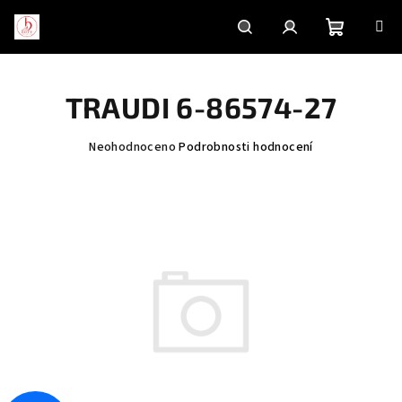
Přejít
na
obsah
Nákupní
Hledat
Přihlášení
TRAUDI 6-86574-27
košík
Průměrné
Neohodnoceno
Podrobnosti hodnocení
hodnocení
produktu
je
0,0
z
5
hvězdiček.