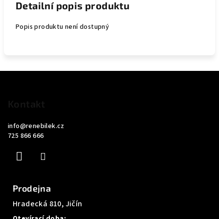
Detailní popis produktu
Popis produktu není dostupný
Z
á
p
Kontakt
a
info
@
renebilek.cz
t
725 866 666
í
Prodejna
Hradecká 810, Jičín
Otevírací doba: