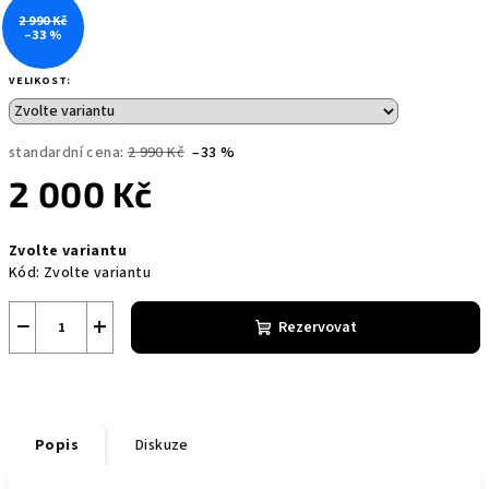
2 990 Kč
–33 %
VELIKOST:
standardní cena:
2 990 Kč
–33 %
2 000 Kč
Měrná
Zvolte variantu
cena:
Kód:
Zvolte variantu
−
+
Rezervovat
Popis
Diskuze