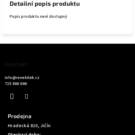
Detailní popis produktu
Popis produktu není dostupný
Z
á
p
Kontakt
a
info
@
renebilek.cz
t
725 866 666
í
Prodejna
Hradecká 810, Jičín
Otevírací doba: