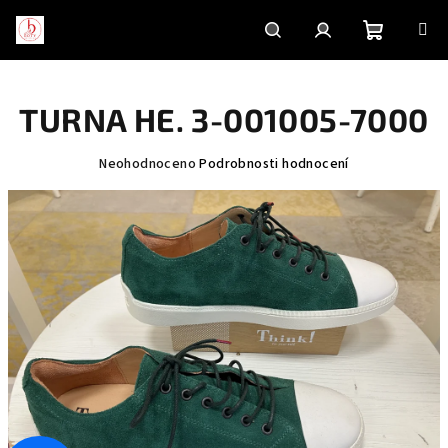
Přejít
na
obsah
Nákupní
Hledat
Přihlášení
TURNA HE. 3-001005-7000
košík
Průměrné
Neohodnoceno
Podrobnosti hodnocení
hodnocení
produktu
je
0,0
z
5
hvězdiček.