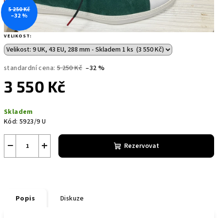
5 250 Kč
–32 %
VELIKOST:
standardní cena:
5 250 Kč
–32 %
3 550 Kč
Měrná
Skladem
cena:
Kód:
5923/9 U
−
+
Rezervovat
Popis
Diskuze