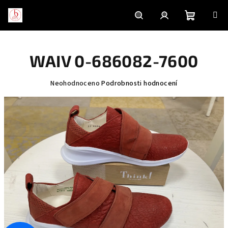
Přejít
na
obsah
Nákupní
Hledat
Přihlášení
WAIV 0-686082-7600
košík
Průměrné
Neohodnoceno
Podrobnosti hodnocení
hodnocení
produktu
je
0,0
z
5
hvězdiček.