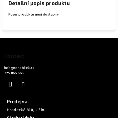
Detailní popis produktu
Popis produktu není dostupný
Z
á
p
Kontakt
a
info
@
renebilek.cz
t
725 866 666
í
Prodejna
Hradecká 810, Jičín
Otevírací doba: