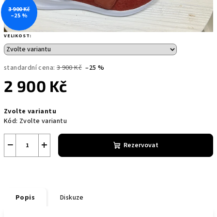
3 900 Kč
–25 %
VELIKOST:
standardní cena:
3 900 Kč
–25 %
2 900 Kč
Měrná
Zvolte variantu
cena:
Kód:
Zvolte variantu
−
+
Rezervovat
Popis
Diskuze