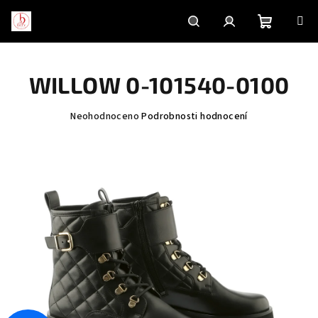
Přejít
na
obsah
Nákupní
Hledat
Přihlášení
WILLOW 0-101540-0100
košík
Průměrné
Neohodnoceno
Podrobnosti hodnocení
hodnocení
produktu
je
0,0
z
5
hvězdiček.