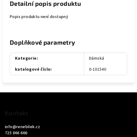
Detailní popis produktu
Popis produktu není dostupný
Doplňkové parametry
Kategorie
:
Dámská
katalogové číslo
:
0-101540
Z
á
p
Kontakt
a
info
@
renebilek.cz
t
725 866 666