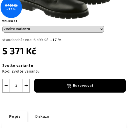
6 499 Kč
–17 %
VELIKOST:
standardní cena:
6 499 Kč
–17 %
5 371 Kč
Měrná
Zvolte variantu
cena:
Kód:
Zvolte variantu
−
+
Rezervovat
Popis
Diskuze