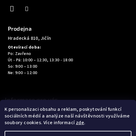
í
Prodejna
Hradecká 810, Jičín
Otevírací doba:
Po: Zavřeno
Út - Pá: 10:00 – 12:30, 13:30 - 18:00
So: 9:00 – 13:00
Ne: 9:00 – 12:00
Informace pro vás
K personalizaci obsahu a reklam, poskytování funkcí
Kontakty
sociálních médií a analýze naší návštěvnosti využíváme
Obchodní podmínky
soubory cookies. Více informací
zde
.
Podmínky ochrany osobních údajů